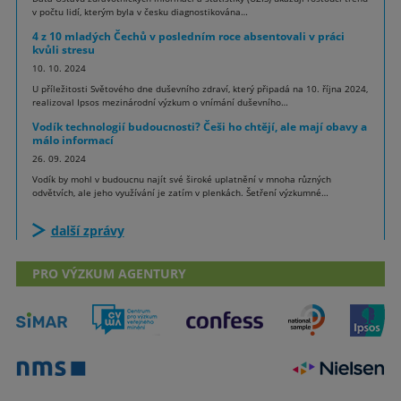
v počtu lidí, kterým byla v česku diagnostikována…
4 z 10 mladých Čechů v posledním roce absentovali v práci
kvůli stresu
10. 10. 2024
U příležitosti Světového dne duševního zdraví, který připadá na 10. října 2024,
realizoval Ipsos mezinárodní výzkum o vnímání duševního…
Vodík technologií budoucnosti? Češi ho chtějí, ale mají obavy a
málo informací
26. 09. 2024
Vodík by mohl v budoucnu najít své široké uplatnění v mnoha různých
odvětvích, ale jeho využívání je zatím v plenkách. Šetření výzkumné…
další zprávy
PRO VÝZKUM AGENTURY