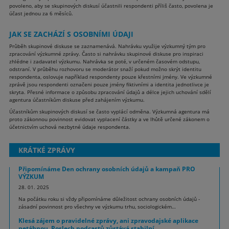
povoleno, aby se skupinových diskusí účastnili respondenti příliš často, povolena je
účast jednou za 6 měsíců.
JAK SE ZACHÁZÍ S OSOBNÍMI ÚDAJI
Průběh skupinové diskuse se zaznamenává. Nahrávku využije výzkumný tým pro
zpracování výzkumné zprávy. Často si nahrávku skupinové diskuse pro inspiraci
zhlédne i zadavatel výzkumu. Nahrávka se poté, v určeném časovém odstupu,
odstraní. V průběhu rozhovoru se moderátor snaží pokud možno skrýt identitu
respondenta, oslovuje například respondenty pouze křestními jmény. Ve výzkumné
zprávě jsou respondenti označeni pouze jmény fiktivními a identita jednotlivce je
skryta. Přesné informace o způsobu zpracování údajů a délce jejich uchování sdělí
agentura účastníkům diskuse před zahájením výzkumu.
Účastníkům skupinových diskusí se často vyplácí odměna.
Výzkumná agentura má
proto zákonnou povinnost evidovat vyplacení částky a ve lhůtě určené zákonem o
účetnictvím uchová nezbytné údaje respondenta.
KRÁTKÉ ZPRÁVY
Připomínáme Den ochrany osobních údajů a kampaň PRO
VÝZKUM
28. 01. 2025
Na počátku roku si vždy připomínáme důležitost ochrany osobních údajů -
zásadní povinnost pro všechny ve výzkumu trhu, sociologickém…
Klesá zájem o pravidelné zprávy, ani zpravodajské aplikace
netáhnou. Poslech podcastů zůstává stabilní