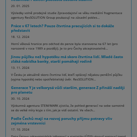
20. 01. 2025
Výsledky volně prodejné studie Zpravodajství ve věku mediální fragmentace
agentury ResSOLUTION Group poukazují na zásadní pokles…
Práce v 67 letech? Pouze čtvrtina pracujících si to dokáže
představit
18. 12. 2024
Horní věková hranice pro odchod do penze byla stanovena na 67 let (pro
narozené v roce 1989 a později). Je to pro Čechy akceptovatelné…
Jinou půjčku než hypotéku má skoro čtvrtina lidí. Mladé často
zláká nabídka banky, starší pomáhají rodině
13. 11. 2024
V Česku je aktuálně skoro čtvrtina lidí, kteří splácejí nějakou peněžní půjčku
(vyjma hypoték) nebo spotřebitelský úvěr. ResSOLUTION…
Generace Y je velkorysá vůči starším, generace Z přináší naději
pro planetu
30. 10. 2024
Výzkumná agentura STEM/MARK zjistila, že pohled generací na sebe samotné
se do velké míry kryje s tím, jak je vidí ostatní. Ve všech…
Podle Čechů mají na rozvoj poruchy příjmu potravy vliv
zejména vrstevníci
17. 10. 2024
Data Ústavu zdravotnických informací a statistiky (ÚZIS) ukazují rostoucí trend