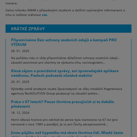
inovace.
Celou ročenku SIMAR s případovými studiemi a dalšími zajímavými informacemi o
trhu si můžete stáhnout
zde
.
KRÁTKÉ ZPRÁVY
Připomínáme Den ochrany osobních údajů a kampaň PRO
VÝZKUM
28. 01. 2025
Na počátku roku si vždy připomínáme důležitost ochrany osobních údajů -
zásadní povinnost pro všechny ve výzkumu trhu, sociologickém…
Klesá zájem o pravidelné zprávy, ani zpravodajské aplikace
netáhnou. Poslech podcastů zůstává stabilní
20. 01. 2025
Výsledky volně prodejné studie Zpravodajství ve věku mediální fragmentace
agentury ResSOLUTION Group poukazují na zásadní pokles…
Práce v 67 letech? Pouze čtvrtina pracujících si to dokáže
představit
18. 12. 2024
Horní věková hranice pro odchod do penze byla stanovena na 67 let (pro
narozené v roce 1989 a později). Je to pro Čechy akceptovatelné…
Jinou půjčku než hypotéku má skoro čtvrtina lidí. Mladé často