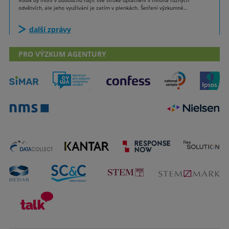
Vodík by mohl v budoucnu najít své široké uplatnění v mnoha různých
odvětvích, ale jeho využívání je zatím v plenkách. Šetření výzkumné…
další zprávy
PRO VÝZKUM AGENTURY