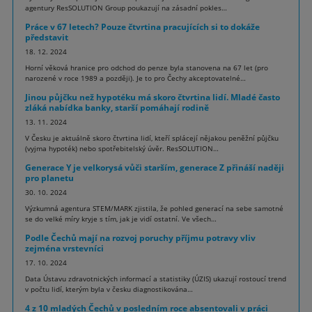
agentury ResSOLUTION Group poukazují na zásadní pokles…
Práce v 67 letech? Pouze čtvrtina pracujících si to dokáže
představit
18. 12. 2024
Horní věková hranice pro odchod do penze byla stanovena na 67 let (pro
narozené v roce 1989 a později). Je to pro Čechy akceptovatelné…
Jinou půjčku než hypotéku má skoro čtvrtina lidí. Mladé často
zláká nabídka banky, starší pomáhají rodině
13. 11. 2024
V Česku je aktuálně skoro čtvrtina lidí, kteří splácejí nějakou peněžní půjčku
(vyjma hypoték) nebo spotřebitelský úvěr. ResSOLUTION…
Generace Y je velkorysá vůči starším, generace Z přináší naději
pro planetu
30. 10. 2024
Výzkumná agentura STEM/MARK zjistila, že pohled generací na sebe samotné
se do velké míry kryje s tím, jak je vidí ostatní. Ve všech…
Podle Čechů mají na rozvoj poruchy příjmu potravy vliv
zejména vrstevníci
17. 10. 2024
Data Ústavu zdravotnických informací a statistiky (ÚZIS) ukazují rostoucí trend
v počtu lidí, kterým byla v česku diagnostikována…
4 z 10 mladých Čechů v posledním roce absentovali v práci