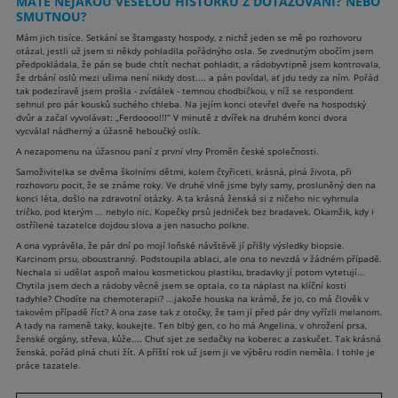
MÁTE NĚJAKOU VESELOU HISTORKU Z DOTAZOVÁNÍ? NEBO
SMUTNOU?
Mám jich tisíce. Setkání se štamgasty hospody, z nichž jeden se mě po rozhovoru
otázal, jestli už jsem si někdy pohladila pořádnýho osla. Se zvednutým obočím jsem
předpokládala, že pán se bude chtít nechat pohladit, a rádobyvtipně jsem kontrovala,
že drbání oslů mezi ušima není nikdy dost.... a pán povídal, ať jdu tedy za ním. Pořád
tak podezíravě jsem prošla - zvídálek - temnou chodbičkou, v níž se respondent
sehnul pro pár kousků suchého chleba. Na jejím konci otevřel dveře na hospodský
dvůr a začal vyvolávat: „Ferdoooo!!!“ V minutě z dvířek na druhém konci dvora
vycválal nádherný a úžasně heboučký oslík.
A nezapomenu na úžasnou paní z první vlny Proměn české společnosti.
Samoživitelka se dvěma školními dětmi, kolem čtyřiceti, krásná, plná života, při
rozhovoru pocit, že se známe roky. Ve druhé vlně jsme byly samy, prosluněný den na
konci léta, došlo na zdravotní otázky. A ta krásná ženská si z ničeho nic vyhrnula
tričko, pod kterým ... nebylo nic. Kopečky prsů jedniček bez bradavek. Okamžik, kdy i
ostřílené tazatelce dojdou slova a jen nasucho polkne.
A ona vyprávěla, že pár dní po mojí loňské návštěvě jí přišly výsledky biopsie.
Karcinom prsu, oboustranný. Podstoupila ablaci, ale ona to nevzdá v žádném případě.
Nechala si udělat aspoň malou kosmetickou plastiku, bradavky jí potom vytetují...
Chytila jsem dech a rádoby věcně jsem se optala, co ta náplast na klíční kosti
tadyhle? Chodíte na chemoterapii? ...jakože houska na krámě, že jo, co má člověk v
takovém případě říct? A ona zase tak z otočky, že tam jí před pár dny vyřízli melanom.
A tady na rameně taky, koukejte. Ten blbý gen, co ho má Angelina, v ohrožení prsa,
ženské orgány, střeva, kůže.... Chuť sjet ze sedačky na koberec a zaskučet. Tak krásná
ženská, pořád plná chuti žít. A příští rok už jsem ji ve výběru rodin neměla. I tohle je
práce tazatele.