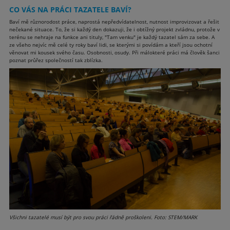
CO VÁS NA PRÁCI TAZATELE BAVÍ?
Baví mě různorodost práce, naprostá nepředvídatelnost, nutnost improvizovat a řešit
nečekané situace. To, že si každý den dokazuji, že i obtížný projekt zvládnu, protože v
terénu se nehraje na funkce ani tituly, "Tam venku" je každý tazatel sám za sebe. A
ze všeho nejvíc mě celé ty roky baví lidi, se kterými si povídám a kteří jsou ochotní
věnovat mi kousek svého času. Osobnosti, osudy. Při málokteré práci má člověk šanci
poznat průřez společností tak zblízka.
Všichni tazatelé musí být pro svou práci řádně proškoleni. Foto: STEM/MARK