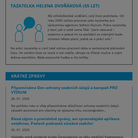
TAZATELKA HELENA DVOŘÁKOVÁ (55 LET)
Má středoškolské vzdělání, celý život podnikala. Od
roku 2000 začala pracovat jako tazatelka pro
výzkumnou agenturu Sofress Factum. Práce tazatelky
ji baví, jak o sobě sama říká: "jsem ukacaná i
zadarmo a pokud mi za povídání se známými bude
ochoten někdo platit, jedná se o prácí snů."
Na práci tazatelky si cení také volnou pracovní dobu a samostatné plánování
času. Ve volném čase se stará o své rodiče, věnuje se tříleté vnučce a svým
dvěma westíkům. Ráda posouchá hudbu a čte knížky.
KRÁTKÉ ZPRÁVY
Připomínáme Den ochrany osobních údajů a kampaň PRO
VÝZKUM
28. 01. 2025
Na počátku roku si vždy připomínáme důležitost ochrany osobních údajů -
zásadní povinnost pro všechny ve výzkumu trhu, sociologickém…
Klesá zájem o pravidelné zprávy, ani zpravodajské aplikace
netáhnou. Poslech podcastů zůstává stabilní
20. 01. 2025
Výsledky volně prodejné studie Zpravodajství ve věku mediální fragmentace