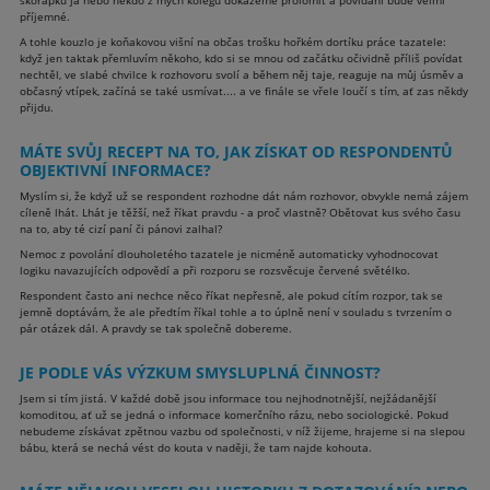
příjemné.
A tohle kouzlo je koňakovou višní na občas trošku hořkém dortíku práce tazatele:
když jen taktak přemluvím někoho, kdo si se mnou od začátku očividně příliš povídat
nechtěl, ve slabé chvilce k rozhovoru svolí a během něj taje, reaguje na můj úsměv a
občasný vtípek, začíná se také usmívat.... a ve finále se vřele loučí s tím, ať zas někdy
přijdu.
MÁTE SVŮJ RECEPT NA TO, JAK ZÍSKAT OD RESPONDENTŮ
OBJEKTIVNÍ INFORMACE?
Myslím si, že když už se respondent rozhodne dát nám rozhovor, obvykle nemá zájem
cíleně lhát. Lhát je těžší, než říkat pravdu - a proč vlastně? Obětovat kus svého času
na to, aby té cizí paní či pánovi zalhal?
Nemoc z povolání dlouholetého tazatele je nicméně automaticky vyhodnocovat
logiku navazujících odpovědí a při rozporu se rozsvěcuje červené světélko.
Respondent často ani nechce něco říkat nepřesně, ale pokud cítím rozpor, tak se
jemně doptávám, že ale předtím říkal tohle a to úplně není v souladu s tvrzením o
pár otázek dál. A pravdy se tak společně dobereme.
JE PODLE VÁS VÝZKUM SMYSLUPLNÁ ČINNOST?
Jsem si tím jistá. V každé době jsou informace tou nejhodnotnější, nejžádanější
komoditou, ať už se jedná o informace komerčního rázu, nebo sociologické. Pokud
nebudeme získávat zpětnou vazbu od společnosti, v níž žijeme, hrajeme si na slepou
bábu, která se nechá vést do kouta v naději, že tam najde kohouta.