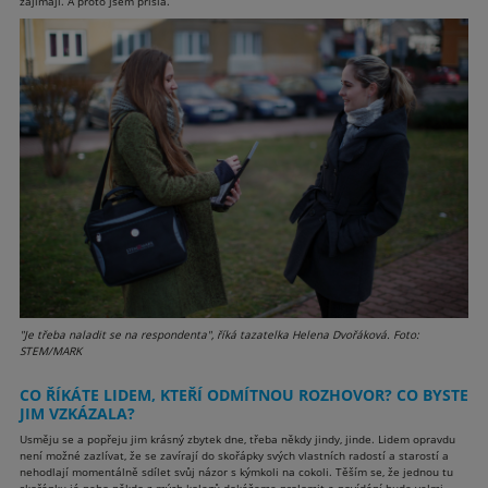
zajímají. A proto jsem přišla.
"Je třeba naladit se na respondenta", říká tazatelka Helena Dvořáková. Foto:
STEM/MARK
CO ŘÍKÁTE LIDEM, KTEŘÍ ODMÍTNOU ROZHOVOR? CO BYSTE
JIM VZKÁZALA?
Usměju se a popřeju jim krásný zbytek dne, třeba někdy jindy, jinde. Lidem opravdu
není možné zazlívat, že se zavírají do skořápky svých vlastních radostí a starostí a
nehodlají momentálně sdílet svůj názor s kýmkoli na cokoli. Těším se, že jednou tu
skořápku já nebo někdo z mých kolegů dokážeme prolomit a povídání bude velmi