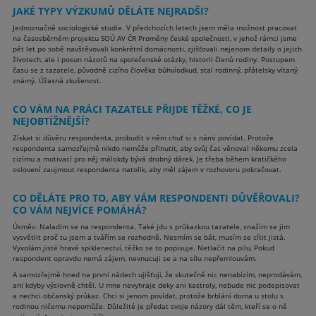
JAKÉ TYPY VÝZKUMŮ DĚLÁTE NEJRADŠI?
Jednoznačně sociologické studie. V předchozích letech jsem měla možnost pracovat
na časosběrném projektu SOÚ AV ČR Proměny české společnosti, v jehož rámci jsme
pět let po sobě navštěvovali konkrétní domácnosti, zjišťovali nejenom detaily o jejich
životech, ale i posun názorů na společenské otázky, historii členů rodiny. Postupem
času se z tazatele, původně cizího člověka bůhvíodkud, stal rodinný, přátelsky vítaný
známý. Úžasná zkušenost.
CO VÁM NA PRÁCI TAZATELE PŘIJDE TĚŽKÉ, CO JE
NEJOBTÍŽNĚJŠÍ?
Získat si důvěru respondenta, probudit v něm chuť si s námi povídat. Protože
respondenta samozřejmě nikdo nemůže přinutit, aby svůj čas věnoval někomu zcela
cizímu a motivací pro něj málokdy bývá drobný dárek. Je třeba během kratičkého
oslovení zaujmout respondenta natolik, aby měl zájem v rozhovoru pokračovat.
CO DĚLÁTE PRO TO, ABY VÁM RESPONDENTI DŮVĚŘOVALI?
CO VÁM NEJVÍCE POMÁHÁ?
Úsměv. Naladím se na respondenta. Také jdu s průkazkou tazatele, snažím se jim
vysvětlit proč tu jsem a tvářím se rozhodně. Nesmím se bát, musím se cítit jistá.
Vyvolám jisté hravé spiklenectví, těžko se to popisuje. Netlačit na pilu, Pokud
respondent opravdu nemá zájem, nevnucuji se a na sílu nepřemlouvám.
A samozřejmě hned na první nádech ujišťuji, že skutečně nic nenabízím, neprodávám,
ani kdyby výslovně chtěl. U mne nevyhraje deky ani kastroly, nebude nic podepisovat
a nechci občanský průkaz. Chci si jenom povídat, protože brblání doma u stolu s
rodinou ničemu nepomůže. Důležité je předat svoje názory dál těm, kteří se o ně